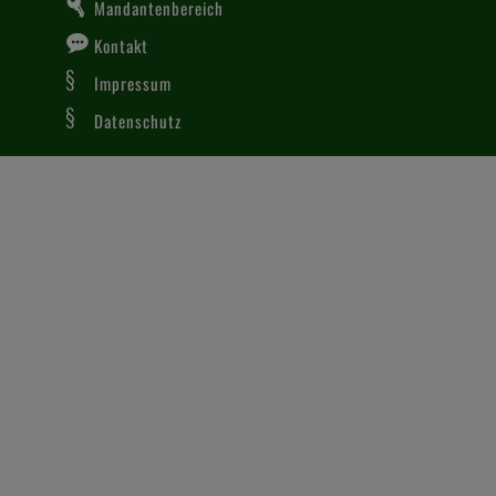
Mandantenbereich
S
Kontakt
Impressum
Datenschutz
REC
Sachver
Norm