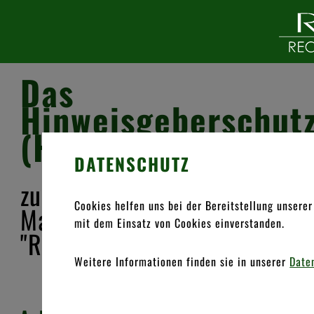
Das
Hinweisgeberschut
(HinSchG)
Ges
DATENSCHUTZ
zum Compliance-
Cookies helfen uns bei der Bereitstellung unserer
Management-System
Pr
mit dem Einsatz von Cookies einverstanden.
"Recht im Betrieb"
Ver
Weitere Informationen finden sie in unserer
Date
V